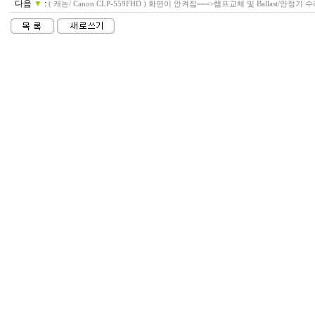
다음
▼
:
( 캐논/ Canon CLP-559FHD ) 화면이 안켜짐===>램프교체 및 Ballast/안정