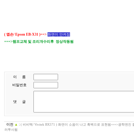
( 엡손/ Epson EB-X31 )==>
화면이 안켜짐
===>램프교체 및 조리개수리후 정상작동됨
이 름
비밀번호
댓 글
이전
▲
:
( 비비텍/ Vivitek BX571 ) 화면이 소음이 나고 흑백으로 표현됨===>광
러투사됨