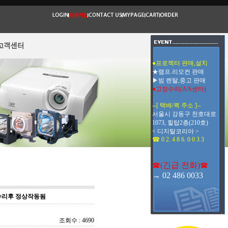
●프로젝터 판매,설치
★램프.리모컨 판매
▶빔 렌탈,중고 판매
●고장수리(A/S센타)
--[ 택배/퀵 주소 ]--
서울시 강동구 천호대로
1073, 힐탑2층(210호)
< 디지탈코리아 >
☎ 0 2. 4 8 6. 0 0 3 3
☎(긴급 전화)☎
→ 02 486 0033
리개수리후 정상작동됨
조회수 : 4690