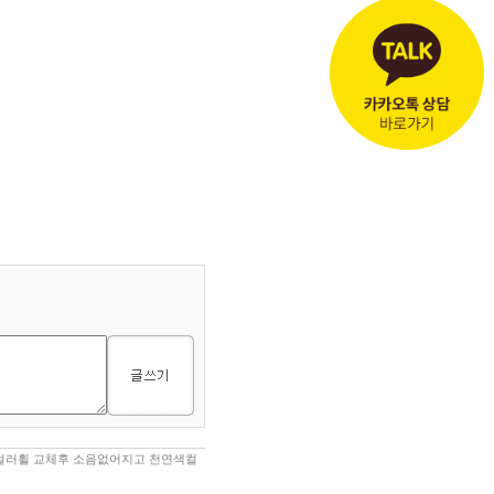
학엔진 컬러휠 교체후 소음없어지고 천연색컬