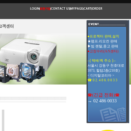
●프로젝터 판매,설치
★램프.리모컨 판매
▶빔 렌탈,중고 판매
●고장수리(A/S센타)
--[ 택배/퀵 주소 ]--
서울시 강동구 천호대로
1073, 힐탑2층(210호)
< 디지탈코리아 >
☎ 0 2. 4 8 6. 0 0 3 3
☎(긴급 전화)☎
→ 02 486 0033