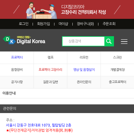
로그인
회원가입
마이샵
장바구니(
0
)
주문조회
|
|
|
|
프로젝터
램프
리모컨
스크린
음향장비
프로젝터 고장수리
영상 및 음향설치
개별결제창
공지사항
질문과 답변
온라인문의
중고프로젝터
이용안내
관련문의
주소 :
서울시 강동구 천호대로 1073, 힐탑빌딩 2층
★(무단전재금지)저작권법 엄격적용(民.刑事)