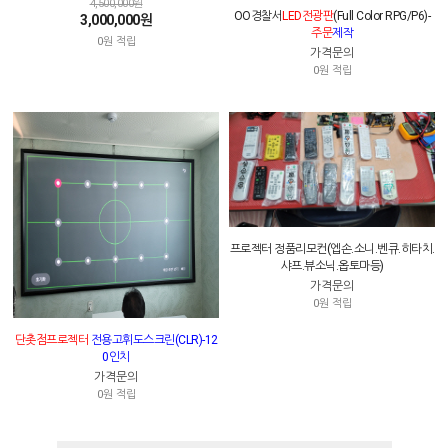
4,500,000원
OO경찰서
LED전광판
(Full Color RPG/P6)-
3,000,000원
주문
제작
0원 적립
가격문의
0원 적립
프로젝터 정품리모컨(엡손.소니.벤큐.히타치.
샤프.뷰소닉.옵토마등)
가격문의
0원 적립
단촛점프로젝터
전용고휘도스크린(CLR)-12
0인치
가격문의
0원 적립