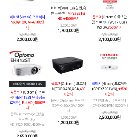
비비텍(VIVITEK) 칠판,흑
판 프로젝터
MP2928 Full
비비텍(vivitek) 프로젝터
옵토마
(Optoma) 극초단
HD ●4500안시
MX991(XGA/●6100안
점 프로젝터(W317 UST),
2,200,000원
시)
WXGA,
3500안시
1,700,000원
2,500,000원
4,300,000원
2,200,000원
3,100,000원
옵토마
(Optoma) 프로젝
히타치
(Hitachi)프로젝터
터(EOP-X420,XGA,
400
(CP-EX5001WN),
★520
★옵토마
(Optoma) 프로
0안시
0안시
젝터
(EH412ST 단촛점프
옵토마(Optoma) 프로젝터
히타치(Hitachi)프로젝터
로젝터)
,
Full HD ,4500안
(EOP-X420),XGA,4000안
(CP-EX5001WN),5200안시
시
시
3,000,000원
옵토마(Optoma)e 단촛점
2,500,000원
1,350,000원
프로젝터,Full
1,200,000원
HD(1920*1080),4500Ansi
3,500,000원
2,850,000원