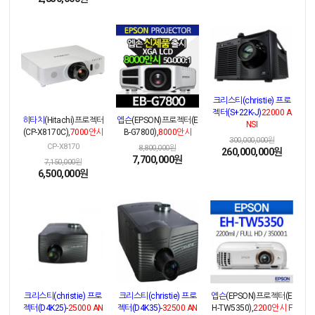
크리스티(christie) 프로
젝터(S+22K-J)
22000 A
히타치
(Hitachi)프로젝터
엡슨
(EPSON)프로젝터(E
NSI
(CP-X8170C),
7000안시
B-G7800),
8000안시
300,000,000원
CP-X8170
8,800,000원
260,000,000원
7,700,000원
7,150,000원
6,500,000원
크리스티(christie) 프로
크리스티(christie) 프로
엡슨
(EPSON)프로젝터(E
젝터(D4K25)
-
25000 AN
젝터(D4K35)
-
32500 AN
H-TW5350),
2200안시 F