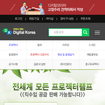
로그인
회원가입
마이샵
장바구니(
0
)
주문조회
|
|
|
|
프로젝터
램프
리모컨
스크린
음향장비
프로젝터 고장수리
영상 및 음향설치
개별결제창
공지사항
질문과 답변
온라인문의
중고프로젝터