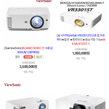
(a)
비비텍(vivitek VR3301ST)단촛점 프로
젝터
★칠판.★흑판모드★음성지원 가능
●W
XGA/4100안시
(3)●ViewSonic
(KL46W) 50000 안시
HD급
1,500,000원
WXGA(1280*800)
1,050,000원
0원 적립
3,000,000원
2,500,000원
0원 적립