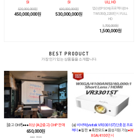
SI
SI
ULL HD
엡슨(EPSON)프로젝터(EH-
520,000,000원
600,000,000원
450,000,000원
530,000,000원
TW5350),2200안시 FULL
HD
1,700,000원
1,500,000원
BEST PRODUCT
가장 인기 있는 상품들을 소개합니다.
[중고 OHP]●●●
최상 (A급중고) OHP 판매
(a)
비비텍(vivitek VR3301ST)단촛점 프로
젝터
★칠판.★흑판모드★음성지원 가능
●W
650,000원
XGA/4100안시
0원 적립