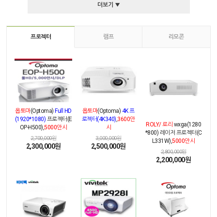
더보기 ▼
프로젝터
램프
리모콘
옵토마
(Optoma)
Full HD
옵토마
(Optoma)
4K 프
(1920*1080)
프로젝터(E
로젝터(4K340)
,
3600안
ROLY/ 로리
wxga(1280
OP-H500),
5000안시
시
*800) 레이저 프로젝터(C
2,700,000원
3,000,000원
L331W),
5000안시
2,300,000원
2,500,000원
2,800,000원
2,200,000원