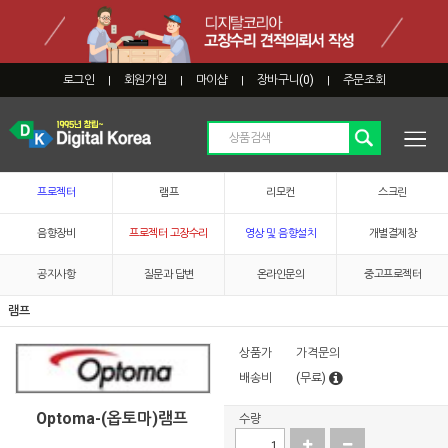
로그인
회원가입
마이샵
장바구니(
0
)
주문조회
|
|
|
|
프로젝터
램프
리모컨
스크린
음향장비
프로젝터 고장수리
영상 및 음향설치
개별결제창
공지사항
질문과 답변
온라인문의
중고프로젝터
램프
상품가
가격문의
배송비
(무료)
Optoma-(옵토마)램프
수량