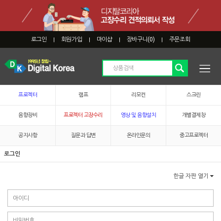
로그인
회원가입
마이샵
장바구니(
0
)
주문조회
|
|
|
|
프로젝터
램프
리모컨
스크린
음향장비
프로젝터 고장수리
영상 및 음향설치
개별결제창
공지사항
질문과 답변
온라인문의
중고프로젝터
로그인
한글 자판 열기