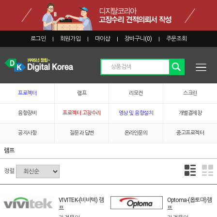
로그인
회원가입
마이샵
장바구니(
0
)
주문조회
|
|
|
|
프로젝터
램프
리모컨
스크린
음향장비
프로젝터 고장수리
영상 및 음향설치
개별결제창
공지사항
질문과 답변
온라인문의
중고프로젝터
램프
정렬
VIVITEK-(비비텍) 램
Optoma-(옵토마)램
프
프