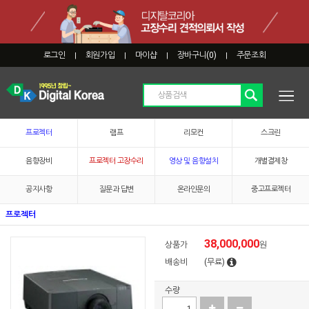
로그인
회원가입
마이샵
장바구니(
0
)
주문조회
|
|
|
|
프로젝터
램프
리모컨
스크린
음향장비
프로젝터 고장수리
영상 및 음향설치
개별결제창
공지사항
질문과 답변
온라인문의
중고프로젝터
프로젝터
38,000,000
상품가
원
배송비
(무료)
수량