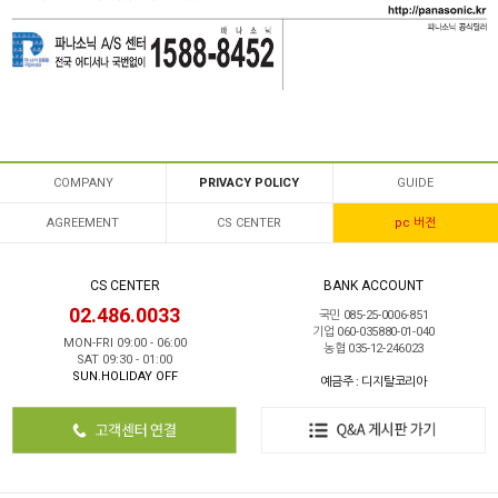
COMPANY
PRIVACY POLICY
GUIDE
AGREEMENT
CS CENTER
pc 버전
CS CENTER
BANK ACCOUNT
02.486.0033
국민 085-25-0006-851
기업 060-035880-01-040
MON-FRI 09:00 - 06:00
농협 035-12-246023
SAT 09:30 - 01:00
SUN.HOLIDAY OFF
예금주 : 디지탈코리아